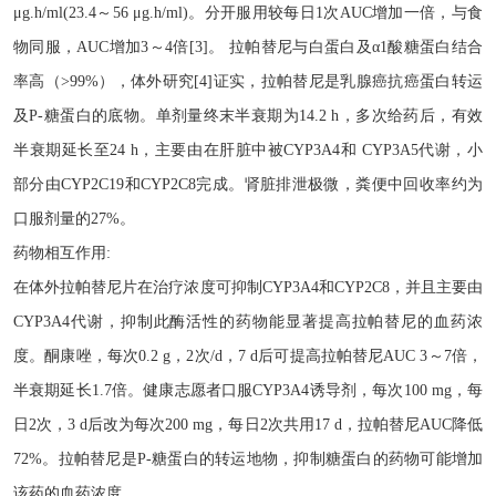
μg.h/ml(23.4～56 μg.h/ml)。分开服用较每日1次AUC增加一倍，与食
物同服，AUC增加3～4倍[3]。 拉帕替尼与白蛋白及α1酸糖蛋白结合
率高（>99%），体外研究[4]证实，拉帕替尼是乳腺癌抗癌蛋白转运
及P-糖蛋白的底物。单剂量终末半衰期为14.2 h，多次给药后，有效
半衰期延长至24 h，主要由在肝脏中被CYP3A4和 CYP3A5代谢，小
部分由CYP2C19和CYP2C8完成。肾脏排泄极微，粪便中回收率约为
口服剂量的27%。
药物相互作用
:
在体外拉帕替尼片在治疗浓度可抑制
CYP3A4和CYP2C8，并且主要由
CYP3A4代谢，抑制此酶活性的药物能显著提高拉帕替尼的血药浓
度。酮康唑，每次0.2 g，2次/d，7 d后可提高拉帕替尼AUC 3～7倍，
半衰期延长1.7倍。健康志愿者口服CYP3A4诱导剂，每次100 mg，每
日2次，3 d后改为每次200 mg，每日2次共用17 d，拉帕替尼AUC降低
72%。拉帕替尼是P-糖蛋白的转运地物，抑制糖蛋白的药物可能增加
该药的血药浓度。