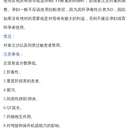
使用其他具有诱导或是抑制CYP酵素的药物时，必须要注意剂量的调
整。孕妇一般不应该使用拉帕替尼，因为其怀孕毒性分类为D，因此
如果没有绝对的需要或是对母体有极大的利益，否则不建议孕妇或育
怀孕者使用。
禁忌：
对泰立沙以及同类过敏患者禁用。
注意事项：
左室射血分数降低。
2.肝毒性。
3.重度肝损害的患者。
4.腹泻。
5.间质性肺部/肺炎。
6.QT延长。
7.药物相互作用。
8.对驾驶和操作机器能力的影响。