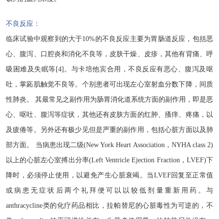
不良反应：
临床试验中观察到的大于
10%的不良反应主要为胃肠道反应，包括恶
心、腹泻、口腔炎和消化不良等，皮肤干燥、皮疹，其他有背痛、呼
吸困难及失眠等[4]。与卡培他宾合用，不良反应有恶心、腹泻及呕
吐，掌跖肌触觉不良等。个别患者可出现左心室射血分数下降，间质
性肺炎。 其最常见之副作用为肠胃消化道系统方面的副作用，即是恶
心、呕吐、腹泻等症状，其他还有皮肤方面的红肿、搔痒、疼痛，以
及疲倦等。另外还有极少见但是严重的副作用，包括心脏方面以及肺
部方面。 当病患出现二级(New York Heart Association，NYHA class 2)
以上的心脏左心室搏出分率(Left Ventricle Ejection Fraction，LVEF)下
降时，必须停止使用，以避免产生心脏衰竭。当LVEF回复至正常值
或病患无症状后两个礼拜便可以以较低剂量重新用药。与
anthracycline类的化疗药品相比，拉帕替尼的心脏毒性为可逆的，不