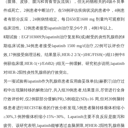
（腹痛、皮疹、腹泻和胃食管反流病），但无药物相关的4级不良事
件或死亡。2例患者中断治疗。在59例评估疾病状况的患者中，4例患
者有部分反应，24例病情稳定。每日650至1600 mg 剂量均可观察到
临床活性。12例患者接受lapatinib治疗至少6个月，4例1年以上。
Ⅱ期试验：EGF103009为lapatinib治疗复发和(或)耐受的炎性乳腺癌的Ⅱ
期临床试验,34例患者接受lapatinib 1500 mg/d治疗,22例可以评价疗
效,17例接受病理活检。结果显示,HER-2 2/3(+)IHC/FISH(+)组11例中8
例获临床缓,HER-1(+)/ErbB2(-)组无一例缓解。研究初步说明,lapatinib
对HER-2阳性炎性乳腺癌的疗效突出。
另一项试验将
lapatinib作为乳腺癌患者应用曲妥珠单抗(赫赛汀)治疗过
程中出现脑转移的解救治疗,共入组39例患者,结果显示,尽管进行全身
疗效评价时,仅2例获部分缓解(PR),5例稳定(SD)≥16 周,但对20例脑转
移患者进行RECIST标准的疗效分析发现,5例患者脑转移瘤体积缩小
≥30%,3 例肿瘤体积缩小15%~30%。Lapatinib主要不良反应是腹泻和
疲劳。该研究表明,lapatinib能够透过血脑屏障,对HER-2阳性乳腺癌脑