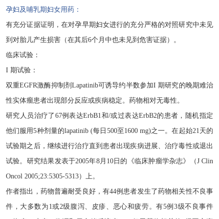
孕妇及哺乳期妇女用药：
有充分证据证明，在对孕早期妇女进行的充分严格的对照研究中未见
到对胎儿产生损害（在其后
6个月中也未见到危害证据）。
临床试验：
I 期试验：
双重
EGFR激酶抑制剂Lapatinib可诱导约半数参加I 期研究的晚期难治
性实体瘤患者出现部分反应或疾病稳定。药物相对无毒性。
研究人员治疗了
67例表达ErbB1和/或过表达ErbB2的患者，随机指定
他们服用5种剂量的lapatinib (每日500至1600 mg)之一。在起始21天的
试验期之后，继续进行治疗直到患者出现疾病进展、治疗毒性或退出
试验。研究结果发表于2005年8月10日的《临床肿瘤学杂志》（J Clin
Oncol 2005;23:5305-5313）上。
作者指出，药物普遍耐受良好，有
44例患者发生了药物相关性不良事
件，大多数为1或2级腹泻、皮疹、恶心和疲劳。有5例3级不良事件