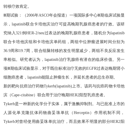
转移疗效肯定。
Ⅲ期试验：（2006年ASCO年会报道）一项国际多中心Ⅲ期临床试验显
示，lapatinib联合卡培他滨治疗可提高晚期乳腺癌患者的疗效。该研
究纳入321例HER-2/neu过表达的晚期乳腺癌患者，随机分为lapatinib
联合卡培他滨组和卡培他滨单药组，两组中位肿瘤进展时间分别为
36.9周和19.7周，联合组脑转移的发生明显减少，两组不良反应发生
率相似。研究者认为，lapatinib治疗乳腺癌有潜在的临床价值。另一
项Ⅲ期临床试验显示，对于既往标准治疗无效的EGFR过表达晚期肾小
细胞癌患者，lapatinib能阻止肿瘤生长，并延长患者的总生存期。
新的靶向抗癌治疗药物
Tykerb(lapatinib)上市。该药与抗癌药物卡培他
滨（Cape-citabine）联合用于治疗晚期HER2阳型乳癌患者。
Tykerb是一种新的化学分子实体，属于激酶抑制剂。与已批准上市的
人源化单克隆抗体药物曲妥珠单抗（Herceptin）作用机制不同，
Tykerb对曾经使用曲妥珠单抗治疗，而且效果不明显的部分HER2阳