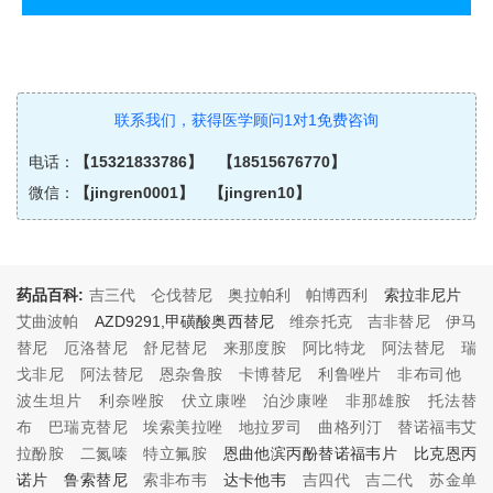
联系我们，获得医学顾问1对1免费咨询
电话：
【15321833786】 【18515676770】
微信：
【jingren0001】 【jingren10】
药品百科:
吉三代
仑伐替尼
奥拉帕利
帕博西利
索拉非尼片
艾曲波帕
AZD9291,甲磺酸奥西替尼
维奈托克
吉非替尼
伊马
替尼
厄洛替尼
舒尼替尼
来那度胺
阿比特龙
阿法替尼
瑞
戈非尼
阿法替尼
恩杂鲁胺
卡博替尼
利鲁唑片
非布司他
波生坦片
利奈唑胺
伏立康唑
泊沙康唑
非那雄胺
托法替
布
巴瑞克替尼
埃索美拉唑
地拉罗司
曲格列汀
替诺福韦艾
拉酚胺
二氮嗪
特立氟胺
恩曲他滨丙酚替诺福韦片 比克恩丙
诺片 鲁索替尼
索非布韦
达卡他韦
吉四代
吉二代
苏金单