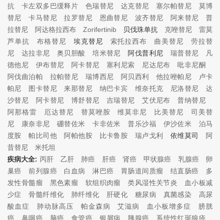
抗
卡左双多巴缓释片
色瑞替尼
达克替尼
塞尔帕替尼
莫博
替尼
卡马替尼
拉罗替尼
恩曲替尼
波齐替尼
阿来替尼
普
拉替尼
阿达格拉西布
Zorifertinib
贝伐珠单抗
克唑替尼
雷莫
芦单抗
布格替尼
埃克替尼
索托拉西布
曲美替尼
劳拉替
尼
达拉非尼
奥贝胆酸
培米替尼
阿伐普利尼
瑞普替尼
凡
德他尼
伊布替尼
阿卡替尼
塞利尼索
尼达尼布
吡非尼酮
阿伐曲泊帕
拉帕替尼
瑞博西尼
阿贝西利
他拉唑帕尼
卢卡
帕尼
图卡替尼
来那替尼
纳巴卡宾
维奈托克
尼洛替尼
达
沙替尼
阿卡替尼
博舒替尼
吉瑞替尼
艾伏尼布
普纳替尼
阿那格雷
厄达替尼
替莫唑胺
维莫非尼
比美替尼
司美替
尼
康奈非尼
硼替佐米
卡非佐米
普乐沙福
伊沙佐米
泊马
度胺
帕比司他
阿帕他胺
比卡鲁胺
瑞卢戈利
依维莫司
阿
昔替尼
米托坦
疾病大全:
丙肝
乙肝
肺癌
肝癌
肾癌
甲状腺癌
乳腺癌
卵
巢癌
前列腺癌
白血病
淋巴癌
胃肠道间质瘤
结直肠癌
多
发性骨髓瘤
黑色素瘤
软组织肉瘤
类风湿性关节炎
血小板减
少症
骨髓纤维化
肺纤维化
肝硬化
糖尿病
真菌感染
高尿
酸血症
肺动脉高压
帕金森病
艾滋病
血小板增多症
膀胱
癌
鼻咽癌
脑癌
食管癌
银屑病
胰腺癌
系统性红斑狼疮