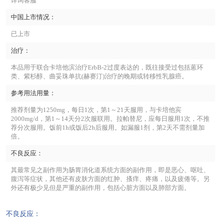
详询客服
中国上市情况：
已上市
治疗：
本品用于联合卡培他滨治疗ErbB-2过度表达的，既往接受过包括蒽环
类、紫杉醇、曲妥珠单抗(赫赛汀)治疗的晚期或转移性乳腺癌。
参考用法用量：
推荐剂量为1250mg，每日1次，第1～21天服用，与卡培他宾
2000mg/d，第1～14天分2次服联用。拉帕替尼，应每日服用1次，不推
荐分次服用。饭前1h或饭后2h后服用。如漏服1剂，第2天不需剂量加
倍。
不良反应：
其最常见之副作用为肠胃消化道系统方面的副作用，即是恶心、呕吐、
腹泻等症状，其他还有皮肤方面的红肿、搔痒、疼痛，以及疲倦等。另
外还有极少见但是严重的副作用，包括心脏方面以及肺部方面。
不良反应：