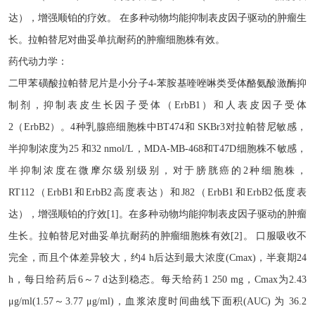
达），增强顺铂的疗效。 在多种动物均能抑制表皮因子驱动的肿瘤生
长。拉帕替尼对曲妥单抗耐药的肿瘤细胞株有效。
药代动力学：
二甲苯磺酸拉帕替尼片是小分子
4-苯胺基喹唑啉类受体酪氨酸激酶抑
制剂，抑制表皮生长因子受体（ErbB1）和人表皮因子受体
2（ErbB2）。4种乳腺癌细胞株中BT474和 SKBr3对拉帕替尼敏感，
半抑制浓度为25 和32 nmol/L，MDA-MB-468和T47D细胞株不敏感，
半抑制浓度在微摩尔级别级别，对于膀胱癌的2种细胞株，
RT112（ErbB1和ErbB2高度表达）和J82（ErbB1和ErbB2低度表
达），增强顺铂的疗效[1]。在多种动物均能抑制表皮因子驱动的肿瘤
生长。拉帕替尼对曲妥单抗耐药的肿瘤细胞株有效[2]。 口服吸收不
完全，而且个体差异较大，约4 h后达到最大浓度(Cmax)，半衰期24
h，每日给药后6～7 d达到稳态。每天给药1 250 mg，Cmax为2.43
μg/ml(1.57～3.77 μg/ml)，血浆浓度时间曲线下面积(AUC) 为 36.2