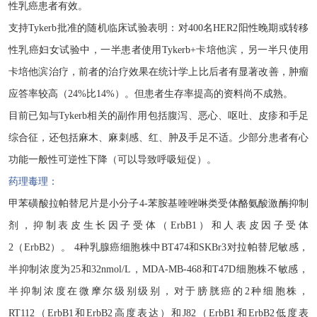
性乳癌患者有效。
支持
Tykerb批准的随机临床试验表明：对400名HER2阳性晚期或转移
性乳癌妇女试验中，一半患者使用Tykerb+卡培他滨，另一半只使用
卡培他滨治疗，前者的治疗效果在统计学上比后者有显著改善，肿瘤
应答率较高（24%比14%）。但患者生存率提高的资料尚不成熟。
目前已知与
Tykerb相关的副作用包括腹泻、恶心、呕吐、皮疹和手足
综合征，还包括麻木、麻刺感、红、肿及手足不适。少部分患者有心
功能一般性可逆性下降（可以导致呼吸短促）。
药理毒理：
甲苯磺酸拉帕替尼片是小分子
4-苯胺基喹唑啉类受体酪氨酸激酶抑制
剂，抑制表皮生长因子受体（ErbB1）和人表皮因子受体
2（ErbB2）。 4种乳腺癌细胞株中BT474和SKBr3对拉帕替尼敏感，
半抑制浓度为25和32nmol/L，MDA-MB-468和T47D细胞株不敏感，
半抑制浓度在微摩尔级别级别，对于膀胱癌的2种细胞株，
RT112（ErbB1和ErbB2高度表达）和J82（ErbB1和ErbB2低度表