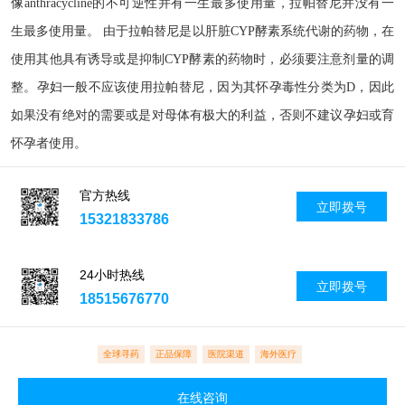
像anthracycline的不可逆性并有一生最多使用量，拉帕替尼并没有一
生最多使用量。 由于拉帕替尼是以肝脏CYP酵素系统代谢的药物，在
使用其他具有诱导或是抑制CYP酵素的药物时，必须要注意剂量的调
整。孕妇一般不应该使用拉帕替尼，因为其怀孕毒性分类为D，因此
如果没有绝对的需要或是对母体有极大的利益，否则不建议孕妇或育
怀孕者使用。
官方热线
立即拨号
15321833786
24小时热线
立即拨号
18515676770
全球寻药
正品保障
医院渠道
海外医疗
在线咨询