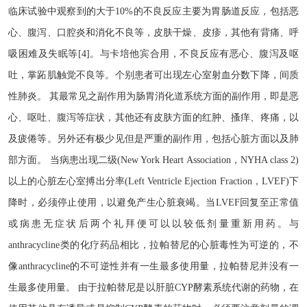
临床试验中观察到的大于
10%的不良反应主要为胃肠道反应，包括恶
心、腹泻、口腔炎和消化不良等，皮肤干燥、皮疹，其他有背痛、呼
吸困难及失眠等[4]。与卡培他宾合用，不良反应有恶心、腹泻及呕
吐，掌跖肌触觉不良等。个别患者可出现左心室射血分数下降，间质
性肺炎。 其最常见之副作用为肠胃消化道系统方面的副作用，即是恶
心、呕吐、腹泻等症状，其他还有皮肤方面的红肿、搔痒、疼痛，以
及疲倦等。另外还有极少见但是严重的副作用，包括心脏方面以及肺
部方面。 当病患出现二级(New York Heart Association，NYHA class 2)
以上的心脏左心室搏出分率(Left Ventricle Ejection Fraction，LVEF)下
降时，必须停止使用，以避免产生心脏衰竭。当LVEF回复至正常值
或病患无症状后两个礼拜便可以以较低剂量重新用药。与
anthracycline类的化疗药品相比，拉帕替尼的心脏毒性为可逆的，不
像anthracycline的不可逆性并有一生最多使用量，拉帕替尼并没有一
生最多使用量。 由于拉帕替尼是以肝脏CYP酵素系统代谢的药物，在