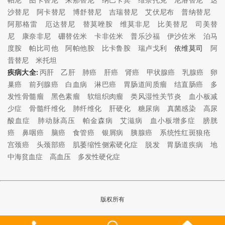
沙替尼
阿卡替尼
博舒替尼
吉瑞替尼
艾伏尼布
普纳替尼
阿那格雷
厄达替尼
替莫唑胺
维莫非尼
比美替尼
司美替
尼
康奈非尼
硼替佐米
卡非佐米
普乐沙福
伊沙佐米
泊马
度胺
帕比司他
阿帕他胺
比卡鲁胺
瑞卢戈利
依维莫司
阿
昔替尼
米托坦
疾病大全:
丙肝
乙肝
肺癌
肝癌
肾癌
甲状腺癌
乳腺癌
卵
巢癌
前列腺癌
白血病
淋巴癌
胃肠道间质瘤
结直肠癌
多
发性骨髓瘤
黑色素瘤
软组织肉瘤
类风湿性关节炎
血小板减
少症
骨髓纤维化
肺纤维化
肝硬化
糖尿病
真菌感染
高尿
酸血症
肺动脉高压
帕金森病
艾滋病
血小板增多症
膀胱
癌
鼻咽癌
脑癌
食管癌
银屑病
胰腺癌
系统性红斑狼疮
宫颈癌
头颈部癌
肌萎缩性侧索硬化症
脱发
胃肠道疾病
地
中海贫血症
高血压
多发性硬化症
版权所有