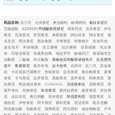
药品百科:
吉三代
仑伐替尼
奥拉帕利
帕博西利
索拉非尼片
艾曲波帕
AZD9291,甲磺酸奥西替尼
维奈托克
吉非替尼
伊马
替尼
厄洛替尼
舒尼替尼
来那度胺
阿比特龙
阿法替尼
瑞
戈非尼
阿法替尼
恩杂鲁胺
卡博替尼
利鲁唑片
非布司他
波生坦片
利奈唑胺
伏立康唑
泊沙康唑
非那雄胺
托法替
布
巴瑞克替尼
埃索美拉唑
地拉罗司
曲格列汀
替诺福韦艾
拉酚胺
二氮嗪
特立氟胺
恩曲他滨丙酚替诺福韦片 比克恩丙
诺片 鲁索替尼
索非布韦
达卡他韦
吉四代
吉二代
苏金单
抗
卡左双多巴缓释片
色瑞替尼
达克替尼
塞尔帕替尼
莫博
替尼
卡马替尼
拉罗替尼
恩曲替尼
波齐替尼
阿来替尼
普
拉替尼
阿达格拉西布
Zorifertinib
贝伐珠单抗
克唑替尼
雷
莫芦单抗
布格替尼
埃克替尼
索托拉西布
曲美替尼
劳拉替
尼
达拉非尼
奥贝胆酸
培米替尼
阿伐普利尼
瑞普替尼
凡
德他尼
伊布替尼
阿卡替尼
塞利尼索
尼达尼布
吡非尼酮
阿伐曲泊帕
拉帕替尼
瑞博西尼
阿贝西利
他拉唑帕尼
卢卡
帕尼
图卡替尼
来那替尼
纳巴卡宾
维奈托克
尼洛替尼
达