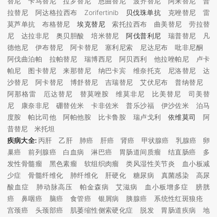
替尼
卡马替尼
拉罗替尼
恩曲替尼
波齐替尼
阿来替尼
普
拉替尼
阿达格拉西布
Zorifertinib
贝伐珠单抗
克唑替尼
雷
莫芦单抗
布格替尼
埃克替尼
索托拉西布
曲美替尼
劳拉替
尼
达拉非尼
奥贝胆酸
培米替尼
阿伐普利尼
瑞普替尼
凡
德他尼
伊布替尼
阿卡替尼
塞利尼索
尼达尼布
吡非尼酮
阿伐曲泊帕
拉帕替尼
瑞博西尼
阿贝西利
他拉唑帕尼
卢卡
帕尼
图卡替尼
来那替尼
纳巴卡宾
维奈托克
尼洛替尼
达
沙替尼
阿卡替尼
博舒替尼
吉瑞替尼
艾伏尼布
普纳替尼
阿那格雷
厄达替尼
替莫唑胺
维莫非尼
比美替尼
司美替
尼
康奈非尼
硼替佐米
卡非佐米
普乐沙福
伊沙佐米
泊马
度胺
帕比司他
阿帕他胺
比卡鲁胺
瑞卢戈利
依维莫司
阿
昔替尼
米托坦
疾病大全:
丙肝
乙肝
肺癌
肝癌
肾癌
甲状腺癌
乳腺癌
卵
巢癌
前列腺癌
白血病
淋巴癌
胃肠道间质瘤
结直肠癌
多
发性骨髓瘤
黑色素瘤
软组织肉瘤
类风湿性关节炎
血小板减
少症
骨髓纤维化
肺纤维化
肝硬化
糖尿病
真菌感染
高尿
酸血症
肺动脉高压
帕金森病
艾滋病
血小板增多症
膀胱
癌
鼻咽癌
脑癌
食管癌
银屑病
胰腺癌
系统性红斑狼疮
宫颈癌
头颈部癌
肌萎缩性侧索硬化症
脱发
胃肠道疾病
地