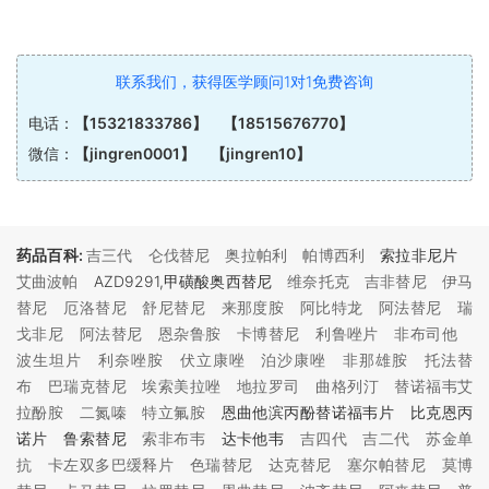
联系我们，获得医学顾问1对1免费咨询
电话：
【15321833786】 【18515676770】
微信：
【jingren0001】 【jingren10】
药品百科:
吉三代
仑伐替尼
奥拉帕利
帕博西利
索拉非尼片
艾曲波帕
AZD9291,甲磺酸奥西替尼
维奈托克
吉非替尼
伊马
替尼
厄洛替尼
舒尼替尼
来那度胺
阿比特龙
阿法替尼
瑞
戈非尼
阿法替尼
恩杂鲁胺
卡博替尼
利鲁唑片
非布司他
波生坦片
利奈唑胺
伏立康唑
泊沙康唑
非那雄胺
托法替
布
巴瑞克替尼
埃索美拉唑
地拉罗司
曲格列汀
替诺福韦艾
拉酚胺
二氮嗪
特立氟胺
恩曲他滨丙酚替诺福韦片 比克恩丙
诺片 鲁索替尼
索非布韦
达卡他韦
吉四代
吉二代
苏金单
抗
卡左双多巴缓释片
色瑞替尼
达克替尼
塞尔帕替尼
莫博