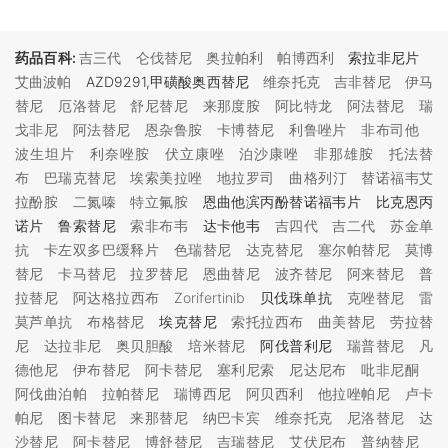
药品百科:
吉三代
仑伐替尼
奥拉帕利
帕博西利
索拉非尼片
艾曲波帕
AZD9291,甲磺酸奥西替尼
维奈托克
吉非替尼
伊马
替尼
厄洛替尼
舒尼替尼
来那度胺
阿比特龙
阿法替尼
瑞
戈非尼
阿法替尼
恩杂鲁胺
卡博替尼
利鲁唑片
非布司他
波生坦片
利奈唑胺
伏立康唑
泊沙康唑
非那雄胺
托法替
布
巴瑞克替尼
埃索美拉唑
地拉罗司
曲格列汀
替诺福韦艾
拉酚胺
二氮嗪
特立氟胺
恩曲他滨丙酚替诺福韦片 比克恩丙
诺片 鲁索替尼
索非布韦
达卡他韦
吉四代
吉二代
苏金单
抗
卡左双多巴缓释片
色瑞替尼
达克替尼
塞尔帕替尼
莫博
替尼
卡马替尼
拉罗替尼
恩曲替尼
波齐替尼
阿来替尼
普
拉替尼
阿达格拉西布
Zorifertinib
贝伐珠单抗
克唑替尼
雷
莫芦单抗
布格替尼
埃克替尼
索托拉西布
曲美替尼
劳拉替
尼
达拉非尼
奥贝胆酸
培米替尼
阿伐普利尼
瑞普替尼
凡
德他尼
伊布替尼
阿卡替尼
塞利尼索
尼达尼布
吡非尼酮
阿伐曲泊帕
拉帕替尼
瑞博西尼
阿贝西利
他拉唑帕尼
卢卡
帕尼
图卡替尼
来那替尼
纳巴卡宾
维奈托克
尼洛替尼
达
沙替尼
阿卡替尼
博舒替尼
吉瑞替尼
艾伏尼布
普纳替尼