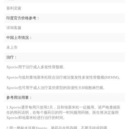
塞利尼索
印度官方价格参考：
详询客服
中国上市情况：
未上市
治疗：
Xpovio用于治疗成人多发性骨髓瘤。
Xpovio与低剂量地塞米松联合治疗难治复发性多发性骨髓瘤(RRMM)。
Xpovio也可用于成人治疗某些类型的弥漫性大B细胞淋巴瘤。
参考用法用量：
1.Xpovio通常每周只使用2天，且和地塞米松一起服用。请严格遵循医
生的用药说明，在每个服药日的同一时间服用药物。医生将决定服用
Xpovio和地塞米松进行治疗的时间。
2.用一整杯水送服Xpovio，将药品全部吞咽，不要压碎或咀嚼。