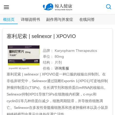
概括页
详细说明书
副作用与并发症
在线问答
塞利尼索 | selinexor | XPOVIO
品牌：
Karyopharm Therapeutics
单位：
80mg
结构：
片剂
价格：
详询客服
塞利尼索 | selinexor | XPOVIO是一种口服的核输出抑制剂。在
非临床研究中，Selinexor通过阻断Exportin 1(XPO1)可逆地抑制
肿瘤抑制蛋白(TSPs)、生长调节剂和致癌蛋白mRNA的核输出。
Selinexor抑制XPO1导致TSPs在细胞核内积聚，c-myc和
cyclinD1等几种癌蛋白减少，细胞周期阻滞，并导致癌细胞凋
亡。Selinexor在多发性骨髓瘤细胞系和患者肿瘤样本以及小鼠异
种移植模型中显示出体外促凋亡活性。