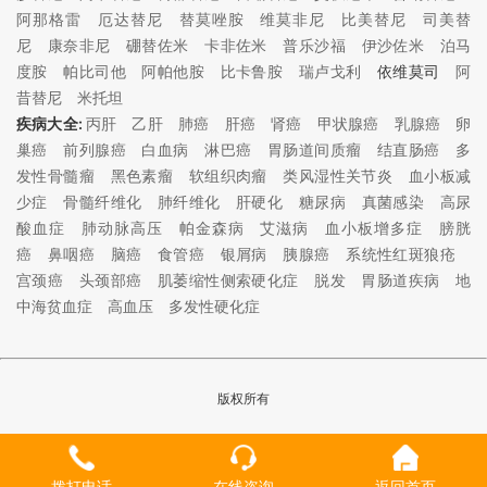
阿那格雷
厄达替尼
替莫唑胺
维莫非尼
比美替尼
司美替
尼
康奈非尼
硼替佐米
卡非佐米
普乐沙福
伊沙佐米
泊马
度胺
帕比司他
阿帕他胺
比卡鲁胺
瑞卢戈利
依维莫司
阿
昔替尼
米托坦
疾病大全:
丙肝
乙肝
肺癌
肝癌
肾癌
甲状腺癌
乳腺癌
卵
巢癌
前列腺癌
白血病
淋巴癌
胃肠道间质瘤
结直肠癌
多
发性骨髓瘤
黑色素瘤
软组织肉瘤
类风湿性关节炎
血小板减
少症
骨髓纤维化
肺纤维化
肝硬化
糖尿病
真菌感染
高尿
酸血症
肺动脉高压
帕金森病
艾滋病
血小板增多症
膀胱
癌
鼻咽癌
脑癌
食管癌
银屑病
胰腺癌
系统性红斑狼疮
宫颈癌
头颈部癌
肌萎缩性侧索硬化症
脱发
胃肠道疾病
地
中海贫血症
高血压
多发性硬化症
版权所有
拨打电话
在线咨询
返回首页