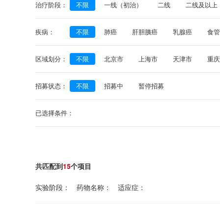
治疗阶段：
不限
一线（初治）
二线
二线及以上
疾病：
不限
肺癌
肝胆胰癌
乳腺癌
食管
尿路上皮癌
鼻咽癌
糖尿病
黑色素瘤
区域划分：
不限
北京市
上海市
天津市
重庆
陕西省
安徽省
浙江省
江苏省
福
招募状态：
不限
招募中
暂停招募
内蒙古自治区
宁夏回族自治区
新疆维吾
已选择条件：
共匹配到
15
个项目
实验阶段： 药物名称： 适应症：