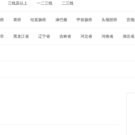
三线及以上
一二三线
二三线
癌
胃癌
结直肠癌
淋巴瘤
甲状腺癌
头颈部癌
宫颈
实体瘤
胸腺癌
骨髓瘤
类风湿
腹膜癌
其他
市
黑龙江省
辽宁省
吉林省
河北省
河南省
湖北省
建省
广东省
海南省
四川省
云南省
贵州省
青海省
尔自治区
西藏自治区
广西壮族自治区
香港特别行政区
澳门