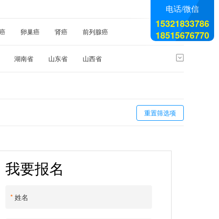
电话/微信
15321833786
癌
卵巢癌
肾癌
前列腺癌
18515676770
湖南省
山东省
山西省
甘肃省
江西省
台湾省
特别行政区
重置筛选项
我要报名
*
姓名