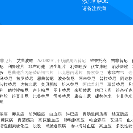
添加客服QQ
请备注疾病
非尼片
艾曲波帕
AZD9291,甲磺酸奥西替尼
维奈托克
吉非替尼
尼
利鲁唑片
非布司他
波生坦片
利奈唑胺
伏立康唑
泊沙康唑
胺
恩曲他滨丙酚替诺福韦片 比克恩丙诺片 鲁索替尼
索非布韦
达
马替尼
拉罗替尼
恩曲替尼
波齐替尼
阿来替尼
普拉替尼
阿达格
劳拉替尼
达拉非尼
奥贝胆酸
培米替尼
阿伐普利尼
瑞普替尼
凡
利
他拉唑帕尼
卢卡帕尼
图卡替尼
来那替尼
纳巴卡宾
维奈托克
唑胺
维莫非尼
比美替尼
司美替尼
康奈非尼
硼替佐米
卡非佐米
坦
腺癌
卵巢癌
前列腺癌
白血病
淋巴癌
胃肠道间质瘤
结直肠癌
糖尿病
真菌感染
高尿酸血症
肺动脉高压
帕金森病
艾滋病
血
缩性侧索硬化症
脱发
胃肠道疾病
地中海贫血症
高血压
多发性硬