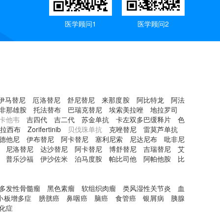
医学顾问1
医学顾问2
伊马替尼
厄洛替尼
舒尼替尼
来那度胺
阿比特龙
阿法
非那雄胺
托法替布
巴瑞克替尼
埃索美拉唑
地拉罗司
卡他韦
吉四代
吉二代
苏金单抗
卡左双多巴缓释片
色
拉西布
Zorifertinib
贝伐珠单抗
克唑替尼
雷莫芦单抗
德他尼
伊布替尼
阿卡替尼
塞利尼索
尼达尼布
吡非尼
尼洛替尼
达沙替尼
阿卡替尼
博舒替尼
吉瑞替尼
艾
普乐沙福
伊沙佐米
泊马度胺
帕比司他
阿帕他胺
比
多发性骨髓瘤
黑色素瘤
软组织肉瘤
类风湿性关节炎
血
小板增多症
膀胱癌
鼻咽癌
脑癌
食管癌
银屑病
胰腺
化症