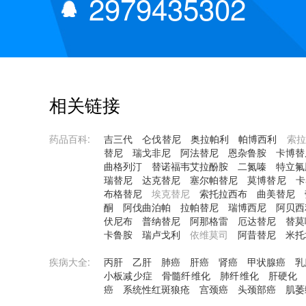
2979435302
相关链接
药品百科:
吉三代
仑伐替尼
奥拉帕利
帕博西利
索拉
替尼
瑞戈非尼
阿法替尼
恩杂鲁胺
卡博替
曲格列汀
替诺福韦艾拉酚胺
二氮嗪
特立氟
瑞替尼
达克替尼
塞尔帕替尼
莫博替尼
卡
布格替尼
埃克替尼
索托拉西布
曲美替尼
酮
阿伐曲泊帕
拉帕替尼
瑞博西尼
阿贝西
伏尼布
普纳替尼
阿那格雷
厄达替尼
替莫
卡鲁胺
瑞卢戈利
依维莫司
阿昔替尼
米托
疾病大全:
丙肝
乙肝
肺癌
肝癌
肾癌
甲状腺癌
乳
小板减少症
骨髓纤维化
肺纤维化
肝硬化
癌
系统性红斑狼疮
宫颈癌
头颈部癌
肌萎