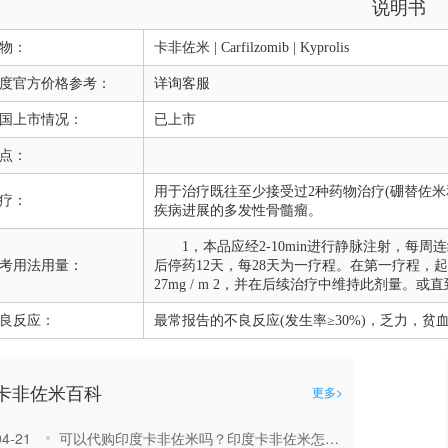
说明书
物：
卡非佐米 | Carfilzomib | Kyprolis
度官方价格参考：
详询客服
国上市情况：
已上市
点：
用于治疗既往至少接受过2种药物治疗(硼替佐米
疗：
疾病进展的多发性骨髓瘤。
1，本品应经2-10min进行静脉注射，每周连续
考用法用量：
后停药12天，每28天为一疗程。在第一疗程，起始
27mg / m 2，并在后续治疗中维持此剂量。
良反应：
最常报告的不良反应(发生率≥30%)，乏力，
卡非佐米百科
更多>
04-21
可以代购印度卡非佐米吗？印度卡非佐米怎么使用