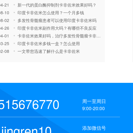
04-21
新一代的蛋白酶抑制剂卡非佐米效果好吗？
08-10
印度卡非佐米怎么使用？一个月多钱
08-02
多发性骨髓瘤患者可以使用印度卡非佐米吗
04-26
印度卡非佐米副作用大吗？有哪些不良反应
04-01
卡非佐米效果好吗，治疗多发性骨髓瘤卡非佐米更胜一筹
03-25
印度卡非佐米多钱一盒？怎么使用
02-08
一文带您迅速了解什么是卡非佐米
515676770
周一至周日
9:00-20:00
jingren10
添加微信号