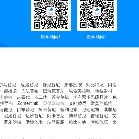
医学顾问1
医学顾问2
伊马替尼
厄洛替尼
舒尼替尼
来那度胺
阿比特龙
阿法
非那雄胺
托法替布
巴瑞克替尼
埃索美拉唑
地拉罗司
卡他韦
吉四代
吉二代
苏金单抗
卡左双多巴缓释片
色
拉西布
Zorifertinib
贝伐珠单抗
克唑替尼
雷莫芦单抗
德他尼
伊布替尼
阿卡替尼
塞利尼索
尼达尼布
吡非尼
尼洛替尼
达沙替尼
阿卡替尼
博舒替尼
吉瑞替尼
艾
普乐沙福
伊沙佐米
泊马度胺
帕比司他
阿帕他胺
比