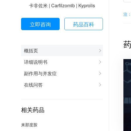
卡非佐米 | Carfilzomib | Kyprolis
注
立即咨询
药品百科
概括页
详细说明书
副作用与并发症
在线问答
相关药品
来那度胺