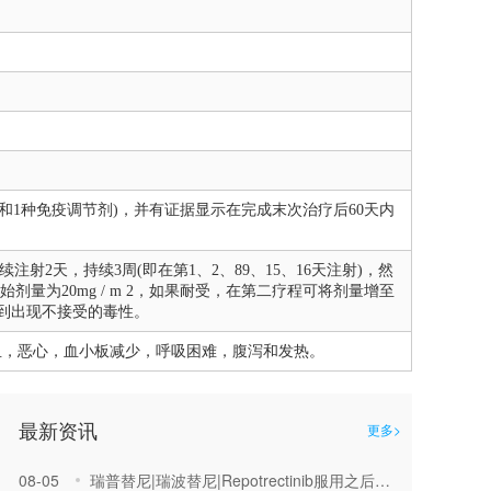
和1种免疫调节剂)，并有证据显示在完成末次治疗后60天内
注射2天，持续3周(即在第1、2、89、15、16天注射)，然
剂量为20mg / m 2，如果耐受，在第二疗程可将剂量增至
或直到出现不接受的毒性。
贫血，恶心，血小板减少，呼吸困难，腹泻和发热。
最新资讯
更多>
08-05
瑞普替尼|瑞波替尼|Repotrectinib服用之后有哪些饮食的禁忌？服用的时候需要空腹还是随餐？