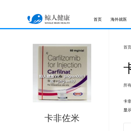
首页
海外就医
首
所有名
卡非
显
卡非佐米