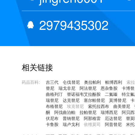
2979435302
相关链接
药品百科:
吉三代
仑伐替尼
奥拉帕利
帕博西利
索拉
替尼
瑞戈非尼
阿法替尼
恩杂鲁胺
卡博替
曲格列汀
替诺福韦艾拉酚胺
二氮嗪
特立氟
瑞替尼
达克替尼
塞尔帕替尼
莫博替尼
卡
布格替尼
埃克替尼
索托拉西布
曲美替尼
酮
阿伐曲泊帕
拉帕替尼
瑞博西尼
阿贝西
伏尼布
普纳替尼
阿那格雷
厄达替尼
替莫
卡鲁胺
瑞卢戈利
依维莫司
阿昔替尼
米托