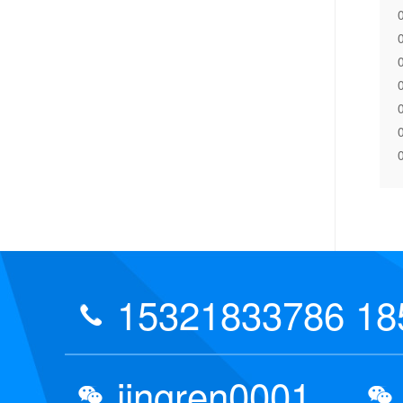
15321833786 18
jingren0001