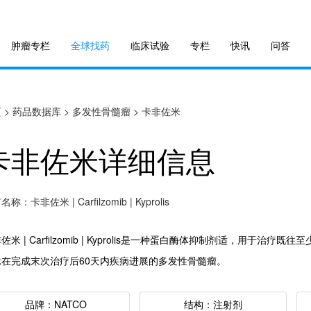
肿瘤专栏
全球找药
临床试验
专栏
快讯
问答
页
>
药品数据库
>
多发性骨髓瘤
>
卡非佐米
卡非佐米详细信息
称：卡非佐米 | Carfilzomib | Kyprolis
佐米 | Carfilzomib | Kyprolis是一种蛋白酶体抑制剂适，用于
示在完成末次治疗后60天内疾病进展的多发性骨髓瘤。
品牌：NATCO
结构：注射剂