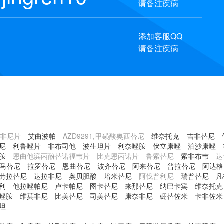
请备注疾病
添加客服QQ
请备注疾病
非尼片
艾曲波帕
AZD9291,甲磺酸奥西替尼
维奈托克
吉非替尼
尼
利鲁唑片
非布司他
波生坦片
利奈唑胺
伏立康唑
泊沙康唑
胺
恩曲他滨丙酚替诺福韦片 比克恩丙诺片 鲁索替尼
索非布韦
达
马替尼
拉罗替尼
恩曲替尼
波齐替尼
阿来替尼
普拉替尼
阿达格
劳拉替尼
达拉非尼
奥贝胆酸
培米替尼
阿伐普利尼
瑞普替尼
凡
利
他拉唑帕尼
卢卡帕尼
图卡替尼
来那替尼
纳巴卡宾
维奈托克
唑胺
维莫非尼
比美替尼
司美替尼
康奈非尼
硼替佐米
卡非佐米
坦