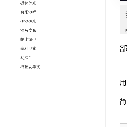
硼替佐米
普乐沙福
伊沙佐米
泊马度胺
帕比司他
塞利尼索
马法兰
塔拉妥单抗
用
简