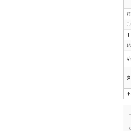
药
印
中
靶
治
参
不