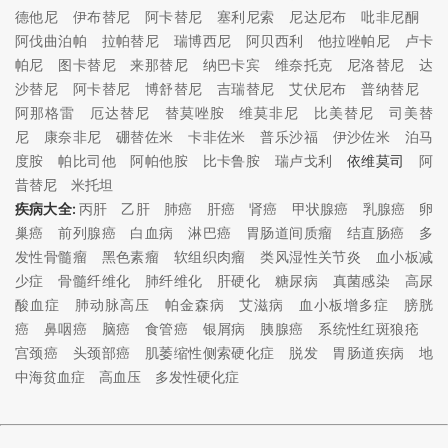
德他尼
伊布替尼
阿卡替尼
塞利尼索
尼达尼布
吡非尼酮
阿伐曲泊帕
拉帕替尼
瑞博西尼
阿贝西利
他拉唑帕尼
卢卡
帕尼
图卡替尼
来那替尼
纳巴卡宾
维奈托克
尼洛替尼
达
沙替尼
阿卡替尼
博舒替尼
吉瑞替尼
艾伏尼布
普纳替尼
阿那格雷
厄达替尼
替莫唑胺
维莫非尼
比美替尼
司美替
尼
康奈非尼
硼替佐米
卡非佐米
普乐沙福
伊沙佐米
泊马
度胺
帕比司他
阿帕他胺
比卡鲁胺
瑞卢戈利
依维莫司
阿
昔替尼
米托坦
疾病大全:
丙肝
乙肝
肺癌
肝癌
肾癌
甲状腺癌
乳腺癌
卵
巢癌
前列腺癌
白血病
淋巴癌
胃肠道间质瘤
结直肠癌
多
发性骨髓瘤
黑色素瘤
软组织肉瘤
类风湿性关节炎
血小板减
少症
骨髓纤维化
肺纤维化
肝硬化
糖尿病
真菌感染
高尿
酸血症
肺动脉高压
帕金森病
艾滋病
血小板增多症
膀胱
癌
鼻咽癌
脑癌
食管癌
银屑病
胰腺癌
系统性红斑狼疮
宫颈癌
头颈部癌
肌萎缩性侧索硬化症
脱发
胃肠道疾病
地
中海贫血症
高血压
多发性硬化症