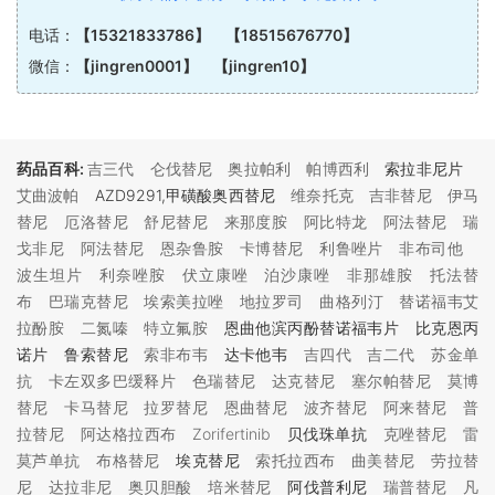
电话：
【15321833786】 【18515676770】
微信：
【jingren0001】 【jingren10】
药品百科:
吉三代
仑伐替尼
奥拉帕利
帕博西利
索拉非尼片
艾曲波帕
AZD9291,甲磺酸奥西替尼
维奈托克
吉非替尼
伊马
替尼
厄洛替尼
舒尼替尼
来那度胺
阿比特龙
阿法替尼
瑞
戈非尼
阿法替尼
恩杂鲁胺
卡博替尼
利鲁唑片
非布司他
波生坦片
利奈唑胺
伏立康唑
泊沙康唑
非那雄胺
托法替
布
巴瑞克替尼
埃索美拉唑
地拉罗司
曲格列汀
替诺福韦艾
拉酚胺
二氮嗪
特立氟胺
恩曲他滨丙酚替诺福韦片 比克恩丙
诺片 鲁索替尼
索非布韦
达卡他韦
吉四代
吉二代
苏金单
抗
卡左双多巴缓释片
色瑞替尼
达克替尼
塞尔帕替尼
莫博
替尼
卡马替尼
拉罗替尼
恩曲替尼
波齐替尼
阿来替尼
普
拉替尼
阿达格拉西布
Zorifertinib
贝伐珠单抗
克唑替尼
雷
莫芦单抗
布格替尼
埃克替尼
索托拉西布
曲美替尼
劳拉替
尼
达拉非尼
奥贝胆酸
培米替尼
阿伐普利尼
瑞普替尼
凡